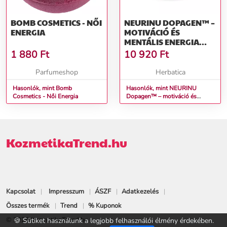
BOMB COSMETICS - NŐI
NEURINU DOPAGEN™ –
ENERGIA
MOTIVÁCIÓ ÉS
MENTÁLIS ENERGIA
NŐKNEK – 50
1 880
Ft
10 920
Ft
KAPSZULA
Parfumeshop
Herbatica
Hasonlók, mint Bomb
Hasonlók, mint NEURINU
Cosmetics - Női Energia
Dopagen™ – motiváció és
mentális energia nőknek – 50
kapszula
KozmetikaTrend.hu
Kapcsolat
Impresszum
ÁSZF
Adatkezelés
Összes termék
Trend
% Kuponok
© 2026 KozmetikaTrend.hu
🍪 Sütiket használunk a legjobb felhasználói élmény érdekében.