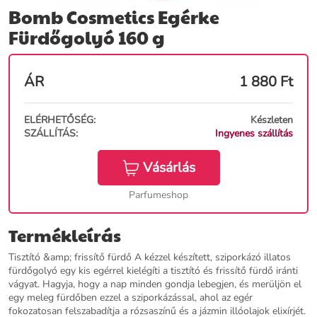
Bomb Cosmetics Egérke
Fürdőgolyó 160 g
ÁR
1 880
Ft
ELÉRHETŐSÉG:
Készleten
SZÁLLÍTÁS:
Ingyenes szállítás
Vásárlás
Parfumeshop
Termékleírás
Tisztító &amp; frissítő fürdő A kézzel készített, sziporkázó illatos
fürdőgolyó egy kis egérrel kielégíti a tisztító és frissítő fürdő iránti
vágyat. Hagyja, hogy a nap minden gondja lebegjen, és merüljön el
egy meleg fürdőben ezzel a sziporkázással, ahol az egér
fokozatosan felszabadítja a rózsaszínű és a jázmin illóolajok elixírjét.