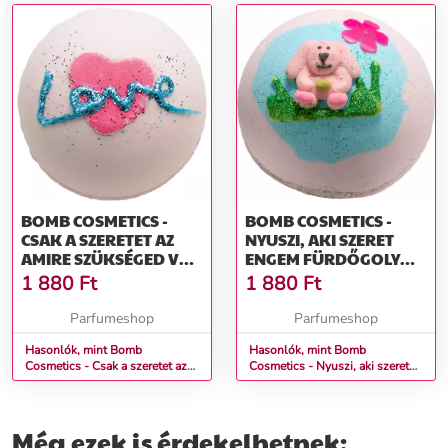
BOMB COSMETICS -
BOMB COSMETICS -
CSAK A SZERETET AZ
NYUSZI, AKI SZERET
AMIRE SZÜKSÉGED VAN
ENGEM FÜRDŐGOLYÓ
FÜRDŐGOLYÓ 160 G
160 G
1 880
Ft
1 880
Ft
Parfumeshop
Parfumeshop
Hasonlók, mint Bomb
Hasonlók, mint Bomb
Cosmetics - Csak a szeretet az
Cosmetics - Nyuszi, aki szeret
amire szükséged van
engem Fürdőgolyó 160 g
Fürdőgolyó 160 g
Még ezek is érdekelhetnek: