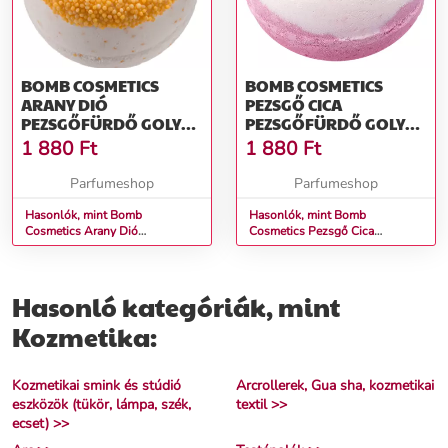
BOMB COSMETICS
BOMB COSMETICS
ARANY DIÓ
PEZSGŐ CICA
PEZSGŐFÜRDŐ GOLYÓ
PEZSGŐFÜRDŐ GOLYÓ
160 G
160 G
1 880
Ft
1 880
Ft
Parfumeshop
Parfumeshop
Hasonlók, mint Bomb
Hasonlók, mint Bomb
Cosmetics Arany Dió
Cosmetics Pezsgő Cica
Pezsgőfürdő Golyó 160 g
Pezsgőfürdő Golyó 160 g
Hasonló kategóriák, mint
Kozmetika:
Kozmetikai smink és stúdió
Arcrollerek, Gua sha, kozmetikai
eszközök (tükör, lámpa, szék,
textil >>
ecset) >>