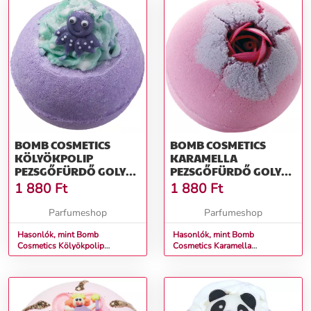
BOMB COSMETICS
BOMB COSMETICS
KÖLYÖKPOLIP
KARAMELLA
PEZSGŐFÜRDŐ GOLYÓ
PEZSGŐFÜRDŐ GOLYÓ
160 G
160 G
1 880
Ft
1 880
Ft
Parfumeshop
Parfumeshop
Hasonlók, mint Bomb
Hasonlók, mint Bomb
Cosmetics Kölyökpolip
Cosmetics Karamella
Pezsgőfürdő Golyó 160 g
Pezsgőfürdő Golyó 160 g