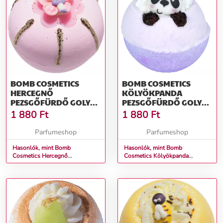
BOMB COSMETICS
BOMB COSMETICS
HERCEGNŐ
KÖLYÖKPANDA
PEZSGŐFÜRDŐ GOLYÓ
PEZSGŐFÜRDŐ GOLYÓ
160 G
160 G
1 880
Ft
1 880
Ft
Parfumeshop
Parfumeshop
Hasonlók, mint Bomb
Hasonlók, mint Bomb
Cosmetics Hercegnő
Cosmetics Kölyökpanda
Pezsgőfürdő Golyó 160 g
Pezsgőfürdő Golyó 160 g