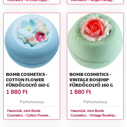
Cosmetics - A Little Lippy
Cosmetics - Tengeri csillag
Fürdőgolyó 160 g
Fürdőgolyó 160 g
BOMB COSMETICS -
BOMB COSMETICS -
COTTON FLOWER
VINTAGE ROSEHIP
FÜRDŐGOLYÓ 160 G
FÜRDŐGOLYÓ 160 G
1 880
Ft
1 880
Ft
Parfumeshop
Parfumeshop
Hasonlók, mint Bomb
Hasonlók, mint Bomb
Cosmetics - Cotton Flower
Cosmetics - Vintage Rosehip
Fürdőgolyó 160 g
Fürdőgolyó 160 g