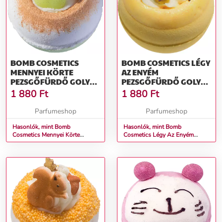
BOMB COSMETICS
BOMB COSMETICS LÉGY
MENNYEI KÖRTE
AZ ENYÉM
PEZSGŐFÜRDŐ GOLYÓ
PEZSGŐFÜRDŐ GOLYÓ
160 G
160 G
1 880
Ft
1 880
Ft
Parfumeshop
Parfumeshop
Hasonlók, mint Bomb
Hasonlók, mint Bomb
Cosmetics Mennyei Körte
Cosmetics Légy Az Enyém
Pezsgőfürdő Golyó 160 g
Pezsgőfürdő Golyó 160 g