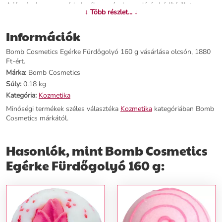
A jázmin és a gyengéd rózsák magával ragadó és bódító illata
↓ Több részlet... ↓
jótékony hatással van az emberi pszichére. Nyugtatja és oldja a
stresszt és a feszültséget, fejfájás és migrén esetén is segít. Enyhe
Információk
afrodiziákum tulajdonságokkal rendelkezik.
Bomb Cosmetics Egérke Fürdőgolyó 160 g vásárlása olcsón, 1880
További információk>>
Ft-ért.
Márka:
Bomb Cosmetics
Súly:
0.18 kg
Kategória:
Kozmetika
Minőségi termékek széles választéka
Kozmetika
kategóriában Bomb
Cosmetics márkától.
Hasonlók, mint Bomb Cosmetics
Egérke Fürdőgolyó 160 g: