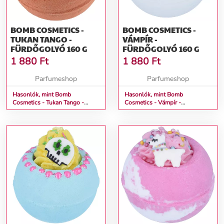
BOMB COSMETICS -
BOMB COSMETICS -
TUKAN TANGO -
VÁMPÍR -
FÜRDŐGOLYÓ 160 G
FÜRDŐGOLYÓ 160 G
1 880
Ft
1 880
Ft
Parfumeshop
Parfumeshop
Hasonlók, mint Bomb
Hasonlók, mint Bomb
Cosmetics - Tukan Tango -
Cosmetics - Vámpír -
Fürdőgolyó 160 g
Fürdőgolyó 160 g