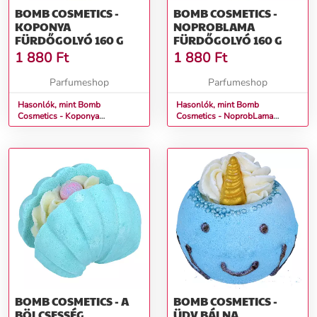
BOMB COSMETICS -
BOMB COSMETICS -
KOPONYA
NOPROBLAMA
FÜRDŐGOLYÓ 160 G
FÜRDŐGOLYÓ 160 G
1 880
Ft
1 880
Ft
Parfumeshop
Parfumeshop
Hasonlók, mint Bomb
Hasonlók, mint Bomb
Cosmetics - Koponya
Cosmetics - NoprobLama
Fürdőgolyó 160 g
Fürdőgolyó 160 g
BOMB COSMETICS - A
BOMB COSMETICS -
BÖLCSESSÉG
ÜDV BÁLNA