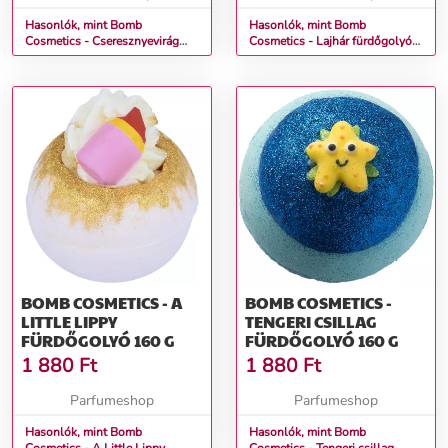
Hasonlók, mint Bomb
Hasonlók, mint Bomb
Cosmetics - Cseresznyevirág
Cosmetics - Lajhár fürdőgolyó
Fürdőgolyó 160 g
160 g
BOMB COSMETICS - A
BOMB COSMETICS -
LITTLE LIPPY
TENGERI CSILLAG
FÜRDŐGOLYÓ 160 G
FÜRDŐGOLYÓ 160 G
1 880
Ft
1 880
Ft
Parfumeshop
Parfumeshop
Hasonlók, mint Bomb
Hasonlók, mint Bomb