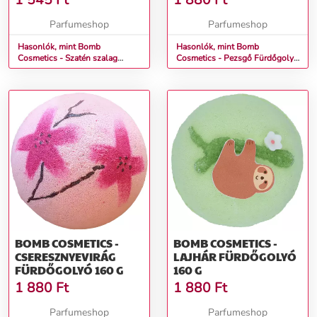
1 545
Ft
1 880
Ft
Parfumeshop
Parfumeshop
Hasonlók, mint Bomb
Hasonlók, mint Bomb
Cosmetics - Szatén szalag
Cosmetics - Pezsgő Fürdőgolyó
Fürdőgolyó 160 g
160 g
BOMB COSMETICS -
BOMB COSMETICS -
CSERESZNYEVIRÁG
LAJHÁR FÜRDŐGOLYÓ
FÜRDŐGOLYÓ 160 G
160 G
1 880
Ft
1 880
Ft
Parfumeshop
Parfumeshop