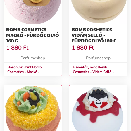
BOMB COSMETICS -
BOMB COSMETICS -
MACKÓ - FÜRDŐGOLYÓ
VIDÁM SELLŐ -
160 G
FÜRDŐGOLYÓ 160 G
1 880
Ft
1 880
Ft
Parfumeshop
Parfumeshop
Hasonlók, mint Bomb
Hasonlók, mint Bomb
Cosmetics - Mackó -
Cosmetics - Vidám Sellő -
Fürdőgolyó 160 g
Fürdőgolyó 160 g