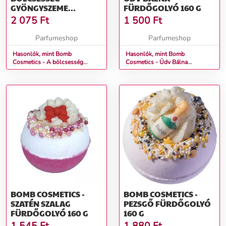
GYÖNGYSZEME
FÜRDŐGOLYÓ 160 G
FÜRDŐGOLYÓ 160 G
2 075
Ft
1 500
Ft
Parfumeshop
Parfumeshop
Hasonlók, mint Bomb
Hasonlók, mint Bomb
Cosmetics - A bölcsesség
Cosmetics - Üdv Bálna
gyöngyszeme Fürdőgolyó 160 g
Fürdőgolyó 160 g
BOMB COSMETICS -
BOMB COSMETICS -
SZATÉN SZALAG
PEZSGŐ FÜRDŐGOLYÓ
FÜRDŐGOLYÓ 160 G
160 G