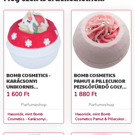
BOMB COSMETICS -
BOMB COSMETICS
KARÁCSONYI
PAMUT & PILLECUKOR
UNIKORNIS
PEZSGŐFÜRDŐ GOLYÓ
FÜRDŐGOLYÓ 160 G
160 G
1 600
Ft
1 880
Ft
Parfumeshop
Parfumeshop
Hasonlók, mint Bomb
Hasonlók, mint Bomb
Cosmetics - Karácsonyi
Cosmetics Pamut & Pillecukor
unikornis Fürdőgolyó 160 g
Pezsgőfürdő Golyó 160 g