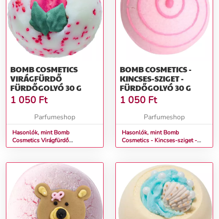
BOMB COSMETICS
BOMB COSMETICS -
VIRÁGFÜRDŐ
KINCSES-SZIGET -
FÜRDŐGOLYÓ 30 G
FÜRDŐGOLYÓ 30 G
1 050
Ft
1 050
Ft
Parfumeshop
Parfumeshop
Hasonlók, mint Bomb
Hasonlók, mint Bomb
Cosmetics Virágfürdő
Cosmetics - Kincses-sziget -
Fürdőgolyó 30 g
Fürdőgolyó 30 g