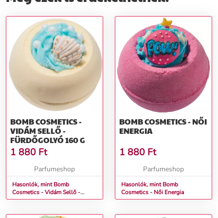
BOMB COSMETICS -
BOMB COSMETICS - NŐI
VIDÁM SELLŐ -
ENERGIA
FÜRDŐGOLYÓ 160 G
1 880
Ft
1 880
Ft
Parfumeshop
Parfumeshop
Hasonlók, mint Bomb
Hasonlók, mint Bomb
Cosmetics - Vidám Sellő -
Cosmetics - Női Energia
Fürdőgolyó 160 g