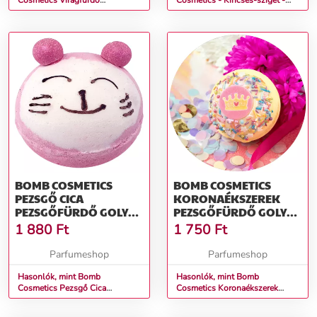
Cosmetics Virágfürdő
Cosmetics - Kincses-sziget -
Fürdőgolyó 30 g
Fürdőgolyó 30 g
BOMB COSMETICS
BOMB COSMETICS
PEZSGŐ CICA
KORONAÉKSZEREK
PEZSGŐFÜRDŐ GOLYÓ
PEZSGŐFÜRDŐ GOLYÓ
160 G
160 G
1 880
Ft
1 750
Ft
Parfumeshop
Parfumeshop
Hasonlók, mint Bomb
Hasonlók, mint Bomb
Cosmetics Pezsgő Cica
Cosmetics Koronaékszerek
Pezsgőfürdő Golyó 160 g
Pezsgőfürdő Golyó 160 g