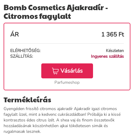
Bomb Cosmetics Ajakradír -
Citromos fagylalt
ÁR
1 365
Ft
ELÉRHETŐSÉG:
Készleten
SZÁLLÍTÁS:
Ingyenes szállítás
Vásárlás
Parfumeshop
Termékleírás
Gyengéden frissítő citromos ajakradír Ajakradír igazi citromos
fagylalt ízzel, mint a kedvenc cukrászdádban! Próbálja ki a kissé
kontrasztos édes citrus ízét. A shea vaj és finom összetevők
hozzáadásának köszönhetően ajkai tökéletesen simák és
rugalmasak lesznek.