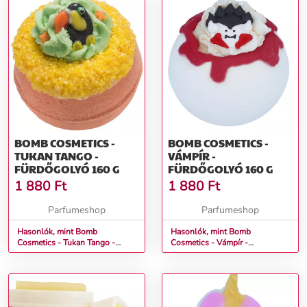
BOMB COSMETICS -
BOMB COSMETICS -
TUKAN TANGO -
VÁMPÍR -
FÜRDŐGOLYÓ 160 G
FÜRDŐGOLYÓ 160 G
1 880
Ft
1 880
Ft
Parfumeshop
Parfumeshop
Hasonlók, mint Bomb
Hasonlók, mint Bomb
Cosmetics - Tukan Tango -
Cosmetics - Vámpír -
Fürdőgolyó 160 g
Fürdőgolyó 160 g