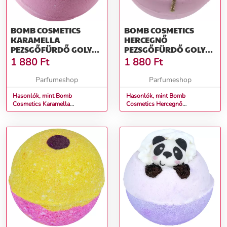
BOMB COSMETICS
BOMB COSMETICS
KARAMELLA
HERCEGNŐ
PEZSGŐFÜRDŐ GOLYÓ
PEZSGŐFÜRDŐ GOLYÓ
160 G
160 G
1 880
Ft
1 880
Ft
Parfumeshop
Parfumeshop
Hasonlók, mint Bomb
Hasonlók, mint Bomb
Cosmetics Karamella
Cosmetics Hercegnő
Pezsgőfürdő Golyó 160 g
Pezsgőfürdő Golyó 160 g