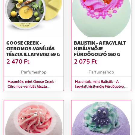
GOOSE CREEK -
BALISTIK - A FAGYLALT
CITROMOS-VANÍLIÁS
KIRÁLYNŐJE
TÉSZTA ILLATVIASZ 59 G
FÜRDŐGOLYÓ 160 G
2 470
Ft
2 075
Ft
Parfumeshop
Parfumeshop
Hasonlók, mint Goose Creek -
Hasonlók, mint Balistik - A
Citromos-vaníliás tészta
fagylalt királynője Fürdőgolyó
Illatviasz 59 g
160 g