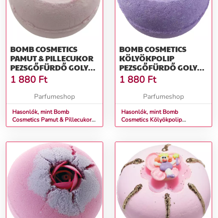
BOMB COSMETICS
BOMB COSMETICS
PAMUT & PILLECUKOR
KÖLYÖKPOLIP
PEZSGŐFÜRDŐ GOLYÓ
PEZSGŐFÜRDŐ GOLYÓ
160 G
160 G
1 880
Ft
1 880
Ft
Parfumeshop
Parfumeshop
Hasonlók, mint Bomb
Hasonlók, mint Bomb
Cosmetics Pamut & Pillecukor
Cosmetics Kölyökpolip
Pezsgőfürdő Golyó 160 g
Pezsgőfürdő Golyó 160 g