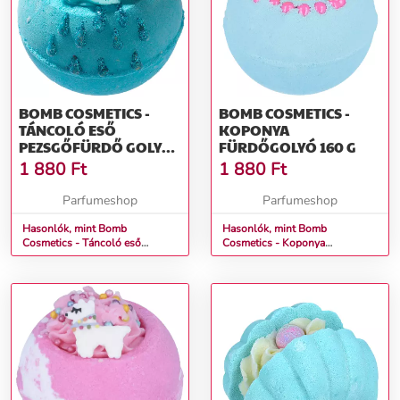
BOMB COSMETICS -
BOMB COSMETICS -
TÁNCOLÓ ESŐ
KOPONYA
PEZSGŐFÜRDŐ GOLYÓ
FÜRDŐGOLYÓ 160 G
160 G
1 880
Ft
1 880
Ft
Parfumeshop
Parfumeshop
Hasonlók, mint Bomb
Hasonlók, mint Bomb
Cosmetics - Táncoló eső
Cosmetics - Koponya
Pezsgőfürdő golyó 160 g
Fürdőgolyó 160 g