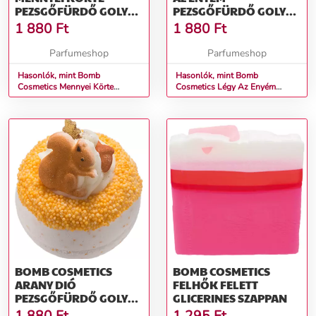
PEZSGŐFÜRDŐ GOLYÓ
PEZSGŐFÜRDŐ GOLYÓ
160 G
160 G
1 880
Ft
1 880
Ft
Parfumeshop
Parfumeshop
Hasonlók, mint Bomb
Hasonlók, mint Bomb
Cosmetics Mennyei Körte
Cosmetics Légy Az Enyém
Pezsgőfürdő Golyó 160 g
Pezsgőfürdő Golyó 160 g
BOMB COSMETICS
BOMB COSMETICS
ARANY DIÓ
FELHŐK FELETT
PEZSGŐFÜRDŐ GOLYÓ
GLICERINES SZAPPAN
160 G