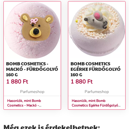
BOMB COSMETICS -
BOMB COSMETICS
MACKÓ - FÜRDŐGOLYÓ
EGÉRKE FÜRDŐGOLYÓ
160 G
160 G
1 880
Ft
1 880
Ft
Parfumeshop
Parfumeshop
Hasonlók, mint Bomb
Hasonlók, mint Bomb
Cosmetics - Mackó -
Cosmetics Egérke Fürdőgolyó
Fürdőgolyó 160 g
160 g
Még ezek is érdekelhetnek: