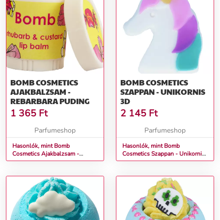
BOMB COSMETICS
BOMB COSMETICS
AJAKBALZSAM -
SZAPPAN - UNIKORNIS
REBARBARA PUDING
3D
1 365
Ft
2 145
Ft
Parfumeshop
Parfumeshop
Hasonlók, mint Bomb
Hasonlók, mint Bomb
Cosmetics Ajakbalzsam -
Cosmetics Szappan - Unikornis
Rebarbara puding
3D