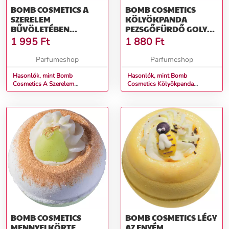
BOMB COSMETICS A
BOMB COSMETICS
SZERELEM
KÖLYÖKPANDA
BŰVÖLETÉBEN
PEZSGŐFÜRDŐ GOLYÓ
AKVARELL
160 G
1 995
Ft
1 880
Ft
FÜRDŐGOLYÓK 250 G
Parfumeshop
Parfumeshop
Hasonlók, mint Bomb
Hasonlók, mint Bomb
Cosmetics A Szerelem
Cosmetics Kölyökpanda
Bűvöletében Akvarell
Pezsgőfürdő Golyó 160 g
Fürdőgolyók 250 g
BOMB COSMETICS
BOMB COSMETICS LÉGY
MENNYEI KÖRTE
AZ ENYÉM