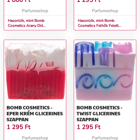
1 880
Ft
1 295
Ft
Parfumeshop
Parfumeshop
Hasonlók, mint Bomb
Hasonlók, mint Bomb
Cosmetics Arany Dió
Cosmetics Felhők Felett
Pezsgőfürdő Golyó 160 g
Glicerines Szappan
BOMB COSMETICS -
BOMB COSMETICS -
EPER KRÉM GLICERINES
TWIST GLICERINES
SZAPPAN
SZAPPAN
1 295
Ft
1 295
Ft
Parfumeshop
Parfumeshop