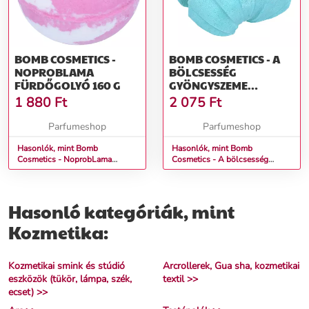
BOMB COSMETICS -
BOMB COSMETICS - A
NOPROBLAMA
BÖLCSESSÉG
FÜRDŐGOLYÓ 160 G
GYÖNGYSZEME
FÜRDŐGOLYÓ 160 G
1 880
Ft
2 075
Ft
Parfumeshop
Parfumeshop
Hasonlók, mint Bomb
Hasonlók, mint Bomb
Cosmetics - NoprobLama
Cosmetics - A bölcsesség
Fürdőgolyó 160 g
gyöngyszeme Fürdőgolyó 160 g
Hasonló kategóriák, mint
Kozmetika:
Kozmetikai smink és stúdió
Arcrollerek, Gua sha, kozmetikai
eszközök (tükör, lámpa, szék,
textil >>
ecset) >>