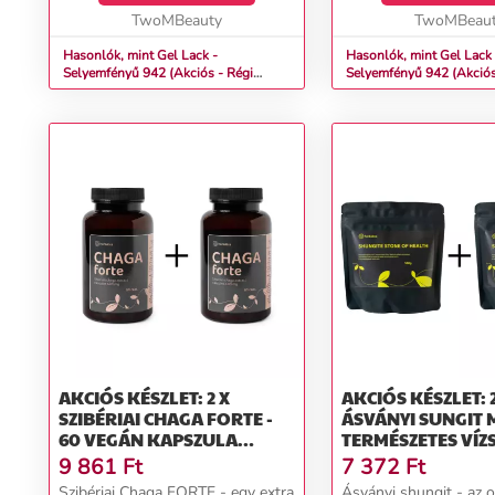
TwoMBeauty
TwoMBeau
Hasonlók, mint Gel Lack -
Hasonlók, mint Gel Lack 
Selyemfényű 942 (Akciós - Régi
Selyemfényű 942 (Akciós
üveges - 13ml)
üveges - 5ml)
AKCIÓS KÉSZLET: 2 X
AKCIÓS KÉSZLET: 2
SZIBÉRIAI CHAGA FORTE -
ÁSVÁNYI SUNGIT 
60 VEGÁN KAPSZULA
TERMÉSZETES VÍZ
(600MG/KAPSZULA) -
500G - HERBATIC
9 861
Ft
7 372
Ft
HERBATICA
Szibériai Chaga FORTE - egy extra
Ásványi shungit - az 