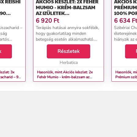
3X REISHI
AKCIÓS KÉSZLET: 2X FEHÉR
AKCIÓS K
MUMIO - KRÉM-BALZSAM
PRÉMIUM 
 90
AZ IZÜLETEK
100% POR 
ATICA
REGENERÁLÓDÁSÁHOZ - 75
HERBATI
6 920
Ft
6 634
F
ML - ELIXIR
iszacharid –
Terápiás hatásai annyira sokfélék,
Szibériai Cha
lság
hogy gyakorlatilag minden
életerejének
artós
betegség esetén alkalmazható.
hiányzik az 
 környezet,
Erősíti az immunrendszert,
Fáradtságot
z egyoldalú
k
így&nbsp;növeli a szervezet
Részletek
még rövid fi
lhatnak a
ellenállóképeségét.
terhelés után
Összetételében több tucat
Herbatica
létfonto...
szlet: 3x
Hasonlók, mint Akciós készlet: 2x
Hasonlók, mi
zacharid – 90
Fehér Mumio - krém-balzsam az
Prémium szib
izületek regenerálódásához - 75 ml -
100g - Herba
Elixir