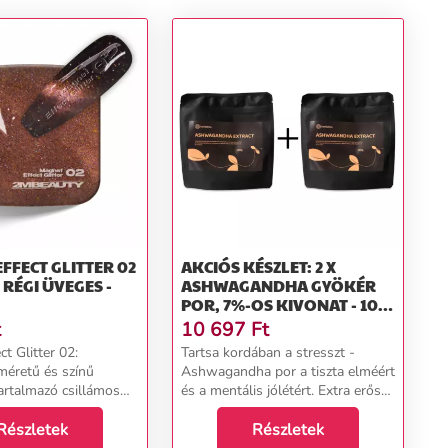
FFECT GLITTER 02
AKCIÓS KÉSZLET: 2 X
 RÉGI ÜVEGES -
ASHWAGANDHA GYÖKÉR
POR, 7%-OS KIVONAT - 100
G - HERBATICA
t
10 697
Ft
t Glitter 02:
Tartsa kordában a stresszt -
éretű és színű
Ashwagandha por a tiszta elméért
tartalmazó csillámos
és a mentális jólétért. Extra erős
arany színű gél lakk,
hatások. A mai rohanó időkben a
eges hatást gyakorol
Részletek
stressz életünk szerves részévé
Részletek
 gyorsan a mágnes
vált. Az állandó munkahelyi