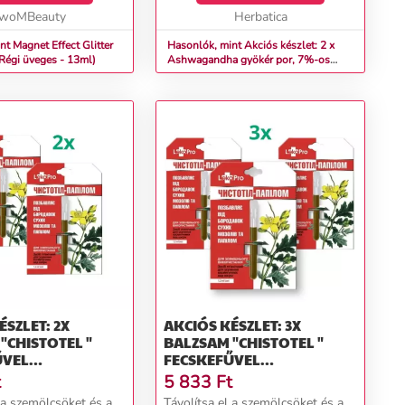
woMBeauty
nyomás, a ...
Herbatica
t Magnet Effect Glitter
Hasonlók, mint Akciós készlet: 2 x
 Régi üveges - 13ml)
Ashwagandha gyökér por, 7%-os
kivonat - 100 g - Herbatica
ÉSZLET: 2X
AKCIÓS KÉSZLET: 3X
"CHISTOTEL "
BALZSAM "CHISTOTEL "
ŰVEL
FECSKEFŰVEL
KRA,
HÓLYAGOKRA,
t
5 833
Ft
SÖKRE ÉS
SZEMÖLCSÖKRE ÉS
 a szemölcsöket és a
Távolítsa el a szemölcsöket és a