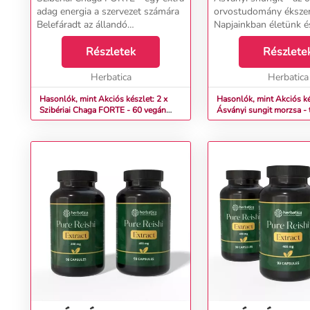
adag energia a szervezet számára
orvostudomány éksze
Belefáradt az állandó
Napjainkban életünk é
egészségügyi
az egészségünk minős
problémákba&nbsp;amelyek újra
Részletek
számos belső vagy kü
Részlete
és újra visszatérnek? Megfázás,
veszélyezteti. Ezek na
emésztési zavarok, ekcéma,
Herbatica
élelmiszerekben, a körn
Herbatica
pattanás...
Hasonlók, mint Akciós készlet: 2 x
Hasonlók, mint Akciós ké
Szibériai Chaga FORTE - 60 vegán
Ásványi sungit morzsa -
kapszula (600mg/kapszula) -
vízszűrő 500g - Herbatic
Herbatica