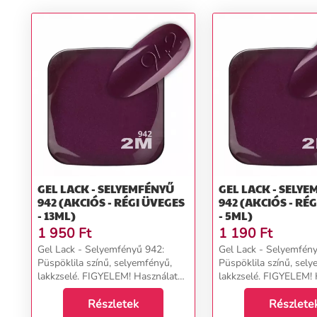
GEL LACK - SELYEMFÉNYŰ
GEL LACK - SELY
942 (AKCIÓS - RÉGI ÜVEGES
942 (AKCIÓS - RÉ
- 13ML)
- 5ML)
1 950
Ft
1 190
Ft
Gel Lack - Selyemfényű 942:
Gel Lack - Selyemfén
Püspöklila színű, selyemfényű,
Püspöklila színű, sel
lakkzselé. FIGYELEM! Használat
lakkzselé. FIGYELEM! 
előtt alaposan rázzuk fel!
előtt alaposan rázzuk f
Lámpázási idő: 2-3 perc....
Részletek
Lámpázási idő: 2-3 perc
Részlete