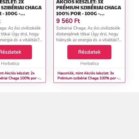
ÉSZLET: 2X
AKCIÓS KÉSZLET: 3X
SZIBÉRIAI CHAGA
PRÉMIUM SZIBÉRIAI CHAGA
- 100G -
100% POR - 100G -
CA
HERBATICA
t
9 560
Ft
ga: Az ősi civilizációk
Szibériai Chaga: Az ősi civilizációk
 titkai Úgy érzi, hogy
életerejének titkai Úgy érzi, hogy
energia és a vitalitás?
hiányzik az energia és a vitalitás?
 és kimerültséget érez
Fáradtságot és kimerültséget érez
zikai vagy szellemi
Részletek
még rövid fizikai vagy szellemi
Részletek
 is? Ny...
terhelés után is? Ny...
Herbatica
Herbatica
nt Akciós készlet: 2x
Hasonlók, mint Akciós készlet: 3x
ériai Chaga 100% por -
Prémium szibériai Chaga 100% por -
tica
100g - Herbatica