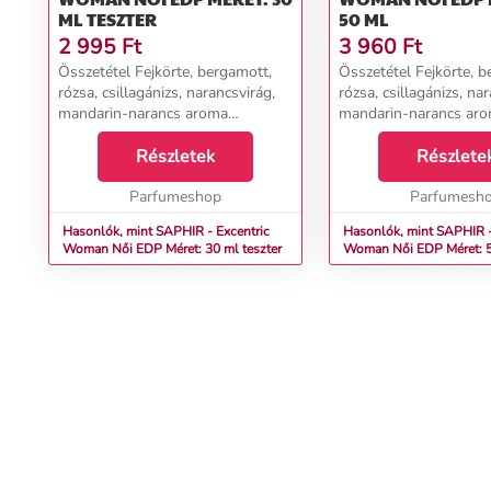
ML TESZTER
50 ML
2 995
Ft
3 960
Ft
Összetétel Fejkörte, bergamott,
Összetétel Fejkörte, b
rózsa, csillagánizs, narancsvirág,
rózsa, csillagánizs, na
mandarin-narancs aroma
mandarin-narancs ar
Szívgyömbér, írisz, ylang-ylang,
Szívgyömbér, írisz, yl
orchidea, szilva, tubarózsa
Részletek
orchidea, szilva, tubar
Részlete
Alapfahéj, ámbra, pézsma, vanília,
Alapfahéj, ámbra, pézs
szantálfa...
Parfumeshop
szantálfa...
Parfumesh
Hasonlók, mint SAPHIR - Excentric
Hasonlók, mint SAPHIR -
Woman Női EDP Méret: 30 ml teszter
Woman Női EDP Méret: