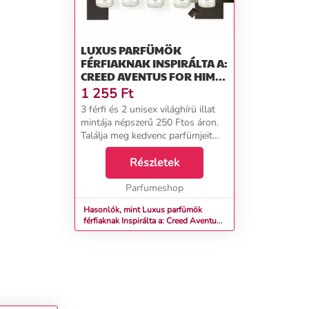
LUXUS PARFÜMÖK
FÉRFIAKNAK INSPIRÁLTA A:
CREED AVENTUS FOR HIM,
PACO RABANNE 1 MILLION
1 255
Ft
GOLDEN OUD, LOUIS
3 férfi és 2 unisex világhírü illat
VUITTON ORAGE, MFK
mintája népszerű 250 Ftos áron.
AQUA VITAE A TOM FORD…
Találja meg kedvenc parfümjeit
könnyen és olcsón! PURE No. 214
-&nbsp;nekeverje össze
Részletek
a&nbsp;Creed Aventus for Him
PURE No. 294 -&nb...
Parfumeshop
Hasonlók, mint Luxus parfümök
férfiaknak Inspirálta a: Creed Aventus
for Him, Paco Rabanne 1 Million
Golden Oud, Louis Vuitton Orage,
MFK Aqua Vitae a Tom Ford…