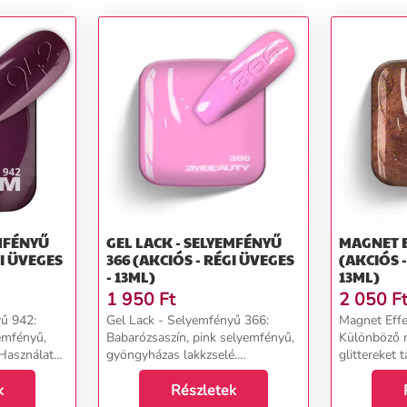
EMFÉNYŰ
GEL LACK - SELYEMFÉNYŰ
MAGNET E
GI ÜVEGES
366 (AKCIÓS - RÉGI ÜVEGES
(AKCIÓS -
- 13ML)
13ML)
1 950
Ft
2 050
F
yű 942:
Gel Lack - Selyemfényű 366:
Magnet Effec
yemfényű,
Babarózsaszín, pink selyemfényű,
Különböző m
Használat
gyöngyházas lakkzselé.
glittereket 
el!
FIGYELEM! Használat előtt
rózsaszínes 
....
k
alaposan rázzuk fel! Lámpázási
Részletek
mely különl
idő: 2-3perc.Kiszerelés: 13ml...
könnyen és