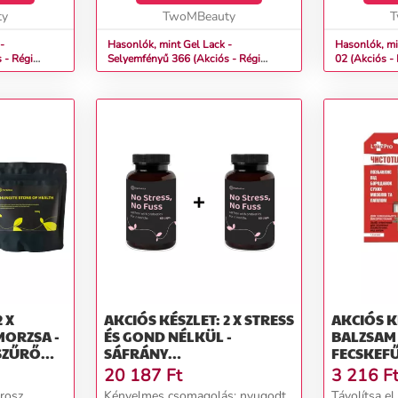
ty
TwoMBeauty
erejével....
T
-
Hasonlók, mint Gel Lack -
Hasonlók, min
 - Régi
Selyemfényű 366 (Akciós - Régi
02 (Akciós -
üveges - 13ml)
 X
AKCIÓS KÉSZLET: 2 X STRESS
AKCIÓS K
MORZSA -
ÉS GOND NÉLKÜL -
BALZSAM 
SZŰRŐ
SÁFRÁNY
FECSKEF
A
PROBIOTIKUMOKKAL KÉT
HÓLYAGO
20 187
Ft
3 216
F
HÓNAPRA - 60 KAPSZULA -
SZEMÖLC
orosz
Kényelmes csomagolás: nyugodt
Távolítsa el