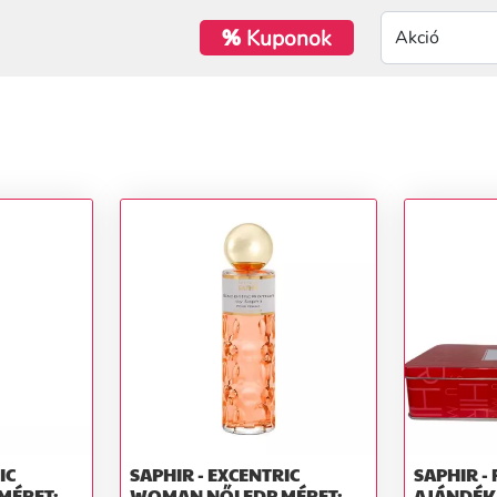
%
Kuponok
IC
SAPHIR - EXCENTRIC
SAPHIR -
WOMAN NŐI EDP MÉRET:
AJÁNDÉK