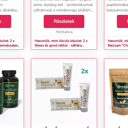
HERBATICA
PAPILLÓM
re
elme, boldog bél - probiotikumok
papillómákat
LEKOPR
s általában
sáfránnyal a mindennapi jólétért
balzsammal 
égét
Stressz, fáradtság, emésztési
bőrhöz Szemölcsöktől,
lső tényező
k
zavarok... A test és az elme
Részletek
papillómákt
gyrészt az
állandóan a felelősség
szenved? Ez
yeze...
körforgásában van, de...
Herbatica
csak esztéti
szlet: 2 x
Hasonlók, mint Akciós készlet: 2 x
Hasonlók, mi
 természetes
Stress és gond nélkül - sáfrány
Balzsam "Chi
a
probiotikumokkal két hónapra - 60
hólyagokra, 
kapszula - Herbatica
papillómákra