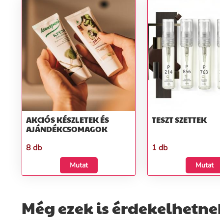
AKCIÓS KÉSZLETEK ÉS
TESZT SZETTEK
AJÁNDÉKCSOMAGOK
8 db
1 db
Mutat
Mutat
Még ezek is érdekelhetne