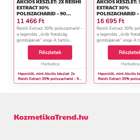
AKCIÓS KÉSZLET: 2X REISHI
AKCIÓS KÉSZLET: 
EXTRACT 30%
EXTRACT 30%
POLISZACHARID – 90
POLISZACHARID –
KAPSZULA – HERBATICA
KAPSZULA – HERB
11 466
Ft
16 695
Ft
Reishi Extract 30% poliszacharid –
Reishi Extract 30% pol
a legendás „örök fiatalság
a legendás „örök fiata
gombájának” ereje A tartós
gombájának” ereje A t
stressz, a szennyezett környezet,
stressz, a szennyezett
az ülő életmód vagy az egyoldalú
Részletek
az ülő életmód vagy a
Részlete
étrend mind hozzájárulhatnak a
étrend mind hozzájáru
szervezet ...
Herbatica
szervezet ...
Herbatica
Hasonlók, mint Akciós készlet: 2x
Hasonlók, mint Akciós ké
Reishi Extract 30% poliszacharid – 90
Reishi Extract 30% polis
kapszula – Herbatica
kapszula – Herbatica
KozmetikaTrend.hu