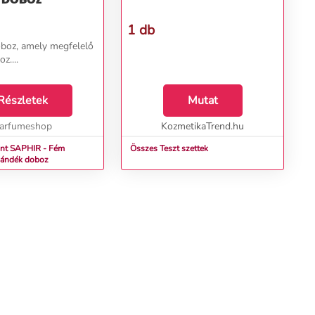
1 db
boz, amely megfelelő
z....
Részletek
Mutat
arfumeshop
KozmetikaTrend.hu
int SAPHIR - Fém
Összes Teszt szettek
zdoboz Ajándék doboz