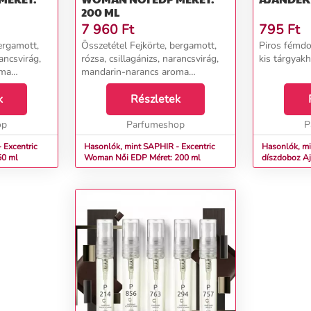
200 ML
7 960
Ft
795
Ft
ergamott,
Összetétel Fejkörte, bergamott,
Piros fémdo
rancsvirág,
rózsa, csillagánizs, narancsvirág,
kis tárgyakho
oma
mandarin-narancs aroma
ang-ylang,
Szívgyömbér, írisz, ylang-ylang,
ózsa
k
orchidea, szilva, tubarózsa
Részletek
ma, vanília,
Alapfahéj, ámbra, pézsma, vanília,
op
szantálfa...
Parfumeshop
P
 Excentric
Hasonlók, mint SAPHIR - Excentric
Hasonlók, m
 50 ml
Woman Női EDP Méret: 200 ml
dís