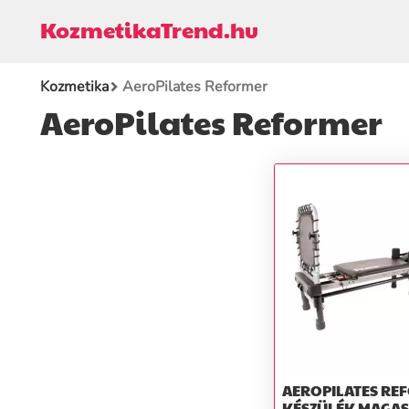
KozmetikaTrend.hu
Kozmetika
AeroPilates Reformer
AeroPilates Reformer
AEROPILATES RE
KÉSZÜLÉK MAGAS