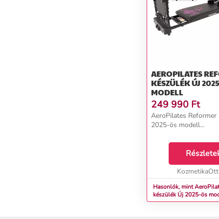
AEROPILATES RE
KÉSZÜLÉK ÚJ 2025-ÖS
MODELL
249 990
Ft
AeroPilates Reformer k
2025-ös modell...
Részlete
KozmetikaOt
Hasonlók, mint AeroPila
készülék Új 2025-ös m