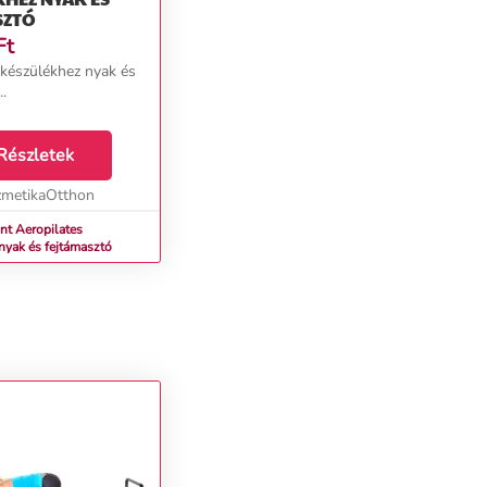
SZTÓ
Ft
 készülékhez nyak és
..
Részletek
metikaOtthon
nt Aeropilates
nyak és fejtámasztó