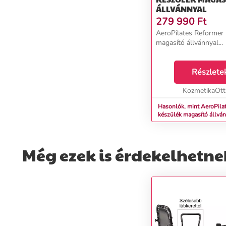
ÁLLVÁNNYAL
279 990
Ft
AeroPilates Reformer 
magasító állvánnyal...
Részlete
KozmetikaOt
Hasonlók, mint AeroPila
készülék magasító állvá
Még ezek is érdekelhetne