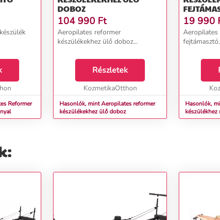
DOBOZ
FEJTÁMA
104 990
Ft
19 990
készülék
Aeropilates reformer
Aeropilates
készülékekhez ülő doboz...
fejtámasztó.
k
Részletek
thon
KozmetikaOtthon
Koz
tes Reformer
Hasonlók, mint Aeropilates reformer
Hasonlók, mi
nnyal
készülékekhez ülő doboz
készülékhez 
k: