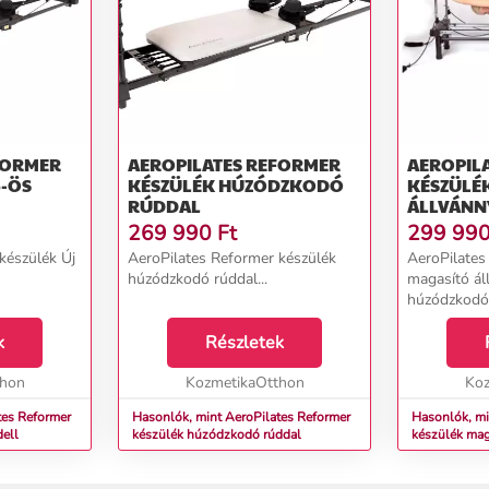
FORMER
AEROPILATES REFORMER
AEROPIL
KÉSZÜLÉK HÚZÓDZKODÓ
KÉSZÜLÉ
RÚDDAL
ÁLLVÁNN
HÚZÓDZ
269 990
Ft
299 99
észülék Új
AeroPilates Reformer készülék
AeroPilates
húzódzkodó rúddal...
magasító ál
húzódzkodó 
k
Részletek
thon
KozmetikaOtthon
Koz
tes Reformer
Hasonlók, mint AeroPilates Reformer
Hasonlók, mi
odell
készülék húzódzkodó rúddal
készülék mag
húzódzkodó 