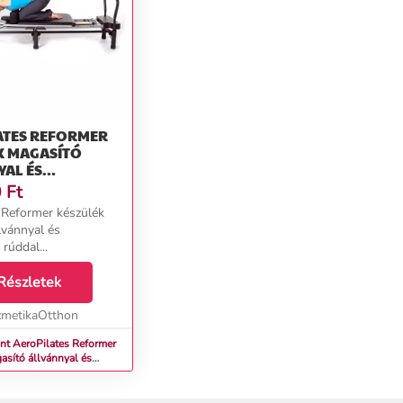
ATES REFORMER
K MAGASÍTÓ
YAL ÉS
KODÓ RÚDDAL
0
Ft
 Reformer készülék
lvánnyal és
rúddal...
Részletek
metikaOtthon
nt AeroPilates Reformer
asító állvánnyal és
rúddal